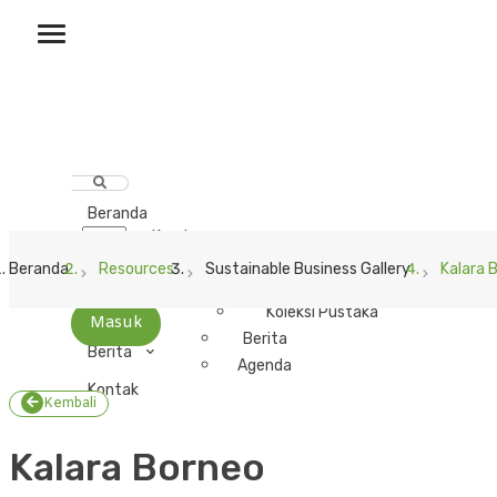
Beranda
Tentang Kami
Anggota & Mitra
Beranda
Resources
Sustainable Business Gallery
Kalara 
Galeri Bisnis Lestari
Pustaka
Koleksi Pustaka
Masuk
Berita
Berita
Agenda
Kontak
Kembali
Kalara Borneo