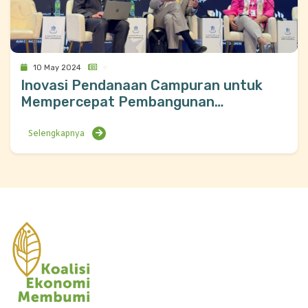
10 May 2024
Inovasi Pendanaan Campuran untuk
Mempercepat Pembangunan
Berkelanjutan, Kasus dari Indonesia di
AIM Congress
Selengkapnya